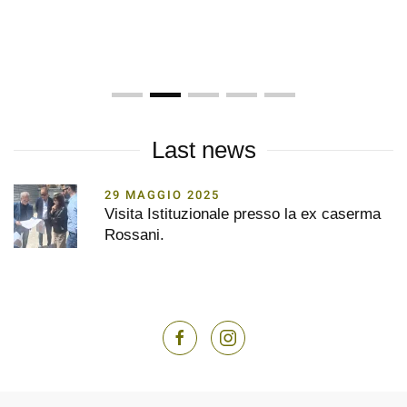
RESTAURO
SCAVI ARCHEOLOGICI
OPERE GENERALI
SERVIZI
SETTORE IMMO
Last news
23 APRILE 20
le presso la ex caserma
Amazing Pugli