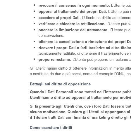
revocare il consenso in ogni momento.
L’Utente può
opporsi al trattamento dei propri Dati.
L’Utente può o
accedere ai propri Dati.
L’Utente ha diritto ad ottenere
verificare e chiedere la rettificazione.
L’Utente può ve
ottenere la limitazione del trattamento.
L’Utente può r
conservazione.
ottenere la cancellazione o rimozione dei propri Da
ricevere i propri Dati o farli trasferire ad altro titola
tecnicamente fattibile, di ottenerne il trasferimento senz
proporre reclamo.
L’Utente può proporre un reclamo all
Gli Utenti hanno diritto di ottenere informazioni in merito all
o costituita da due o più paesi, come ad esempio l’ONU, nonc
Dettagli sul diritto di opposizione
Quando i Dati Personali sono trattati nell’interesse pubbl
Utenti hanno diritto ad opporsi al trattamento per motivi
Si fa presente agli Utenti che, ove i loro Dati fossero t
alcuna motivazione. Qualora gli Utenti si oppongano al tr
il Titolare tratti Dati con finalità di marketing diretto 
Come esercitare i diritti