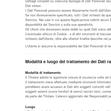
Dettagli completi su ciascuna tipologia di Dati Personali racc
Dati stessi.
I Dati Personali possono essere liberamente forniti dall'Uten
Se non diversamente specificato, tutti i Dati richiesti da qu
Servizio. Nei casi in cui questa Applicazione indichi alcuni 
disponibilità del Servizio o sulla sua operatività.
Gli Utenti che dovessero avere dubbi su quali Dati siano obbli
L’eventuale utilizzo di Cookie - o di altri strumenti di traccia
richiesto dall'Utente, oltre alle ulteriori finalità descritte 
L'Utente si assume la responsabilità dei Dati Personali di te
Modalità e luogo del trattamento dei Dati ra
Modalità di trattamento
Il Titolare adotta le opportune misure di sicurezza volte ad 
Il trattamento viene effettuato mediante strumenti informatici
potrebbero avere accesso ai Dati altri soggetti coinvolti ne
soggetti esterni (come fornitori di servizi tecnici terzi, co
da parte del Titolare. L’elenco aggiornato dei Responsabili p
Luogo