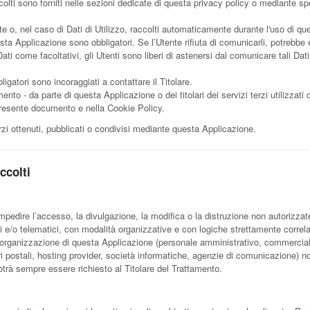
olti sono forniti nelle sezioni dedicate di questa privacy policy o mediante spec
te o, nel caso di Dati di Utilizzo, raccolti automaticamente durante l'uso di q
esta Applicazione sono obbligatori. Se l’Utente rifiuta di comunicarli, potrebbe
Dati come facoltativi, gli Utenti sono liberi di astenersi dal comunicare tali 
gatori sono incoraggiati a contattare il Titolare.
mento - da parte di questa Applicazione o dei titolari dei servizi terzi utilizzati 
nel presente documento e nella Cookie Policy.
rzi ottenuti, pubblicati o condivisi mediante questa Applicazione.
ccolti
impedire l’accesso, la divulgazione, la modifica o la distruzione non autorizzat
 e/o telematici, con modalità organizzative e con logiche strettamente correlate a
ll’organizzazione di questa Applicazione (personale amministrativo, commercial
rrieri postali, hosting provider, società informatiche, agenzie di comunicazione
otrà sempre essere richiesto al Titolare del Trattamento.