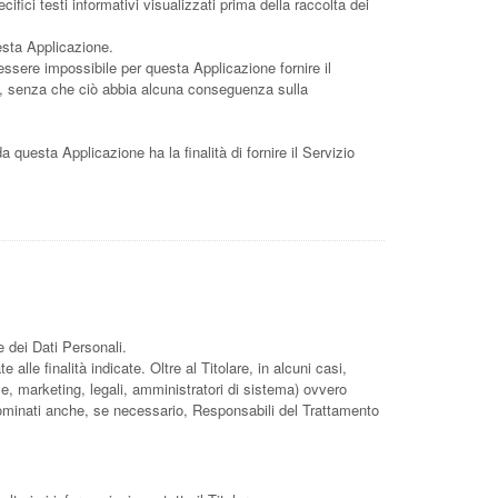
ifici testi informativi visualizzati prima della raccolta dei
uesta Applicazione.
 essere impossibile per questa Applicazione fornire il
Dati, senza che ciò abbia alcuna conseguenza sulla
da questa Applicazione ha la finalità di fornire il Servizio
e dei Dati Personali.
lle finalità indicate. Oltre al Titolare, in alcuni casi,
e, marketing, legali, amministratori di sistema) ovvero
) nominati anche, se necessario, Responsabili del Trattamento