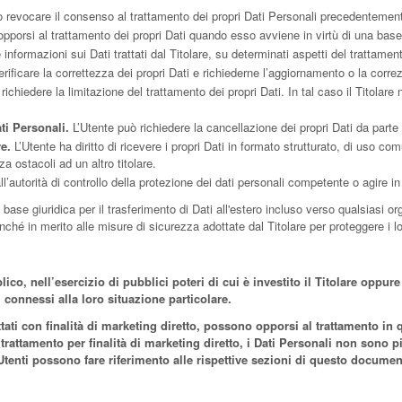
 revocare il consenso al trattamento dei propri Dati Personali precedentemen
pporsi al trattamento dei propri Dati quando esso avviene in virtù di una base
 informazioni sui Dati trattati dal Titolare, su determinati aspetti del trattamen
rificare la correttezza dei propri Dati e richiederne l’aggiornamento o la corre
ichiedere la limitazione del trattamento dei propri Dati. In tal caso il Titolare 
ti Personali.
L’Utente può richiedere la cancellazione dei propri Dati da parte 
re.
L’Utente ha diritto di ricevere i propri Dati in formato strutturato, di uso c
a ostacoli ad un altro titolare.
’autorità di controllo della protezione dei dati personali competente o agire in
a base giuridica per il trasferimento di Dati all'estero incluso verso qualsiasi o
hé in merito alle misure di sicurezza adottate dal Titolare per proteggere i lo
ico, nell’esercizio di pubblici poteri di cui è investito il Titolare oppure
 connessi alla loro situazione particolare.
rattati con finalità di marketing diretto, possono opporsi al trattamento 
attamento per finalità di marketing diretto, i Dati Personali non sono più
gli Utenti possono fare riferimento alle rispettive sezioni di questo documen