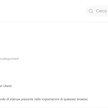
Type 2 or mor
categorised
.
ri Utenti.
do di stampa presente nelle impostazioni di qualsiasi browser.