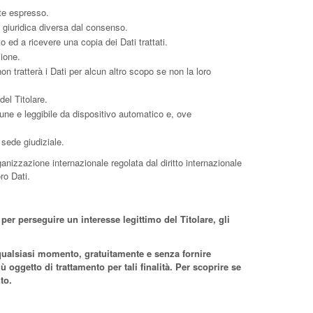
te espresso.
 giuridica diversa dal consenso.
to ed a ricevere una copia dei Dati trattati.
zione.
non tratterà i Dati per alcun altro scopo se non la loro
del Titolare.
omune e leggibile da dispositivo automatico e, ove
 sede giudiziale.
rganizzazione internazionale regolata dal diritto internazionale
ro Dati.
 per perseguire un interesse legittimo del Titolare, gli
in qualsiasi momento, gratuitamente e senza fornire
 oggetto di trattamento per tali finalità. Per scoprire se
to.