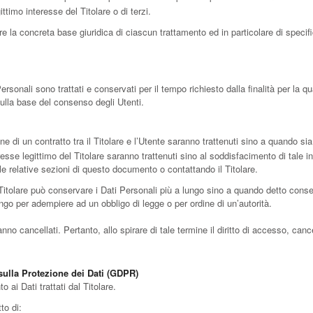
ttimo interesse del Titolare o di terzi.
e la concreta base giuridica di ciascun trattamento ed in particolare di specifi
onali sono trattati e conservati per il tempo richiesto dalla finalità per la q
sulla base del consenso degli Utenti.
one di un contratto tra il Titolare e l’Utente saranno trattenuti sino a quando si
nteresse legittimo del Titolare saranno trattenuti sino al soddisfacimento di tale 
lle relative sezioni di questo documento o contattando il Titolare.
Titolare può conservare i Dati Personali più a lungo sino a quando detto conse
ngo per adempiere ad un obbligo di legge o per ordine di un’autorità.
 cancellati. Pertanto, allo spirare di tale termine il diritto di accesso, cancella
 sulla Protezione dei Dati (GDPR)
o ai Dati trattati dal Titolare.
tto di: