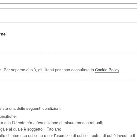
rne
. Per saperne di più, gli Utenti possono consultare la
Cookie Policy
.
ussista una delle seguenti condizioni:
pecifiche.
to con l’Utente e/o all'esecuzione di misure precontrattuali;
ale al quale è soggetto il Titolare;
 di interesse pubblico o per l'esercizio di pubblici poteri di cui è investito il 