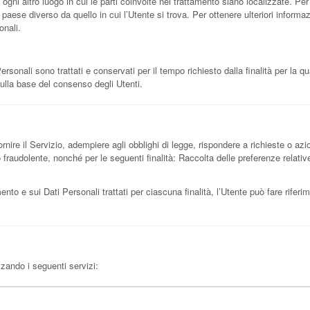
 ogni altro luogo in cui le parti coinvolte nel trattamento siano localizzate. Per u
n paese diverso da quello in cui l’Utente si trova. Per ottenere ulteriori informa
onali.
onali sono trattati e conservati per il tempo richiesto dalla finalità per la q
sulla base del consenso degli Utenti.
rnire il Servizio, adempiere agli obblighi di legge, rispondere a richieste o azioni
 o fraudolente, nonché per le seguenti finalità: Raccolta delle preferenze relati
mento e sui Dati Personali trattati per ciascuna finalità, l’Utente può fare rifer
izzando i seguenti servizi: