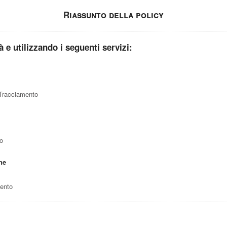
Riassunto della policy
tà e utilizzando i seguenti servizi:
 Tracciamento
to
ne
mento